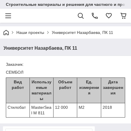
Строительные материалы и решения для частного и проек
Наши проекты
Университет Назарбаева, ПК 11
Университет Назарбаева, ПК 11
Заказчик:
СЕМБОЛ
Вид
Использу
Объем
Ед.
Дата
работ
емые
работ
измерени
завершен
материал
я
ия
ы
Стилобат
MasterSea
12 000
M2
2018
l M 811