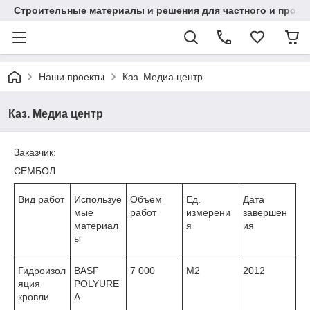
Строительные материалы и решения для частного и проек
Наши проекты
Каз. Медиа центр
Каз. Медиа центр
Заказчик:
СЕМБОЛ
Вид работ
Используе
Объем
Ед.
Дата
мые
работ
измерени
завершен
материал
я
ия
ы
Гидроизол
BASF
7 000
M2
2012
яция
POLYURE
кровли
A