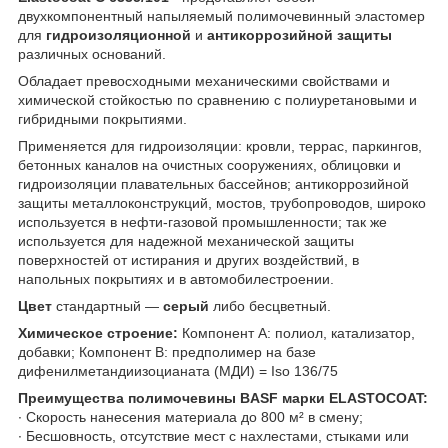
двухкомпонентный напыляемый полимочевинный эластомер
для
гидроизоляционной
и
антикоррозийной защиты
различных оснований.
Обладает превосходными механическими свойствами и
химической стойкостью по сравнению с полиуретановыми и
гибридными покрытиями.
Применяется для гидроизоляции: кровли, террас, паркингов,
бетонных каналов на очистных сооружениях, облицовки и
гидроизоляции плавательных бассейнов; антикоррозийной
защиты металлоконструкций, мостов, трубопроводов, широко
используется в нефти-газовой промышленности; так же
используется для надежной механической защиты
поверхностей от истирания и других воздействий, в
напольных покрытиях и в автомобилестроении.
Цвет
стандартный —
серый
либо бесцветный.
Химическое строение:
Компонент А: полиол, катализатор,
добавки; Компонент В: предполимер на базе
дифенилметандиизоцианата (МДИ) = Iso 136/75
Преимущества полимочевины BASF марки ELASTOCOAT:
∙ Скорость нанесения материала до 800 м² в смену;
∙ Бесшовность, отсутствие мест с нахлестами, стыками или