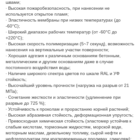
швами;
∙ Высокая пожаробезопасность, при нанесении не
используется открытое пламя;
∙ Эластичность мембраны при низких температурах (до
-60°С);
∙ Широкий диапазон рабочих температур (от -60°С до
+220°С);
∙ Высокая скорость полимеризации (5~7 секунд), возможность
нанесения на вертикальные участки поверхности;
∙ Хорошая адгезия к различным основаниям бетонным,
металлическим и другим основаниям даже в случае
постоянного воздействия воды;
∙ Наличие широкого спектра цветов по шкале RAL и УФ
стойкость;
∙ Высочайший уровень прочности (нагрузка на разрыв от 21
МПа);
∙ Сочетание жесткости и эластичности (удлиннение при
разрвые до 725 %);
∙ Устойчивость к проколам и прорастанию корней растений;
∙ Высокая абразивная стойкость, деформационная упругость;
∙ Превосходная химическая стойкость (эластомер устойчив к
слабым кислотам, тормозным жидкостям, морской воде,
моторным маслам, дизельному топливу, сырой нефти и
нефтепродуктам при кратковременных проливах, гликолям);