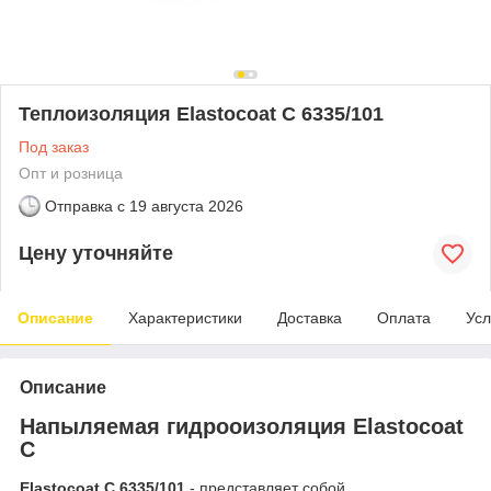
Теплоизоляция Elastoсoat C 6335/101
Под заказ
Опт и розница
Отправка с
19 августа 2026
Цену уточняйте
Описание
Характеристики
Доставка
Оплата
Усл
Описание
Напыляемая гидрооизоляция Elastoсoat
C
Elastoсoat C 6335/101
- представляет собой