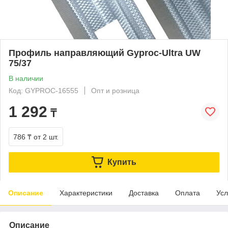
Профиль направляющий Gyproc-Ultra UW
75/37
В наличии
Код: GYPROC-16555
Опт и розница
1 292
₸
786 ₸
от 2 шт.
Купить
Описание
Характеристики
Доставка
Оплата
Усл
Описание