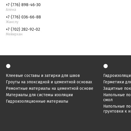
+7 (776) 898-46-30
Алёна
+7 (776) 036-66-88
Жанслу
+7 (702) 282-92-02
Мейирхан
⚫
⚫
Клеевые составы и затирки для швов
Гидроизоляци
Гроуты на эпоксидной и цементной основах
Герметики дл
Ремонтные материалы на цементной основе
Защитные по
Материалы для системы изоляции
Напольные по
смол
Гидроизоляционные материалы
Напольные по
грунтовки к 