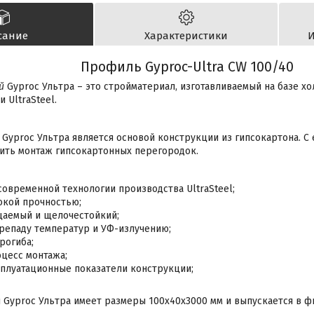
сание
Характеристики
И
Профиль Gyproc-Ultra CW 100/40
ый
Gyproc Ультра – это стройматериал, изготавливаемый на базе х
и UltraSteel.
Gyproc Ультра является основой конструкции из гипсокартона. 
ить монтаж гипсокартонных перегородок.
современной технологии производства UltraSteel;
окой прочностью;
аемый и щелочестойкий;
ерепаду температур и УФ-излучению;
рогиба;
оцесс монтажа;
плуатационные показатели конструкции;
Gyproc Ультра имеет размеры 100х40х3000 мм и выпускается в ф