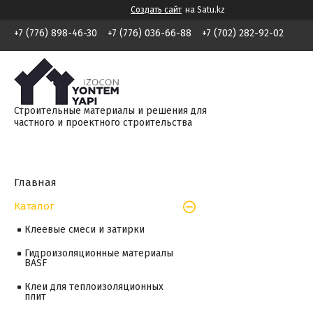
Создать сайт
на Satu.kz
+7 (776) 898-46-30
+7 (776) 036-66-88
+7 (702) 282-92-02
Строительные материалы и решения для
частного и проектного строительства
Главная
Каталог
Клеевые смеси и затирки
Гидроизоляционные материалы
BASF
Клеи для теплоизоляционных
плит