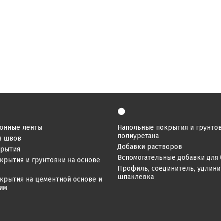
⚫
онные ленты
Напольные покрытия и грунтов
полиуретана
я швов
Добавки растворов
крытия
Вспомогательные добавки для 
крытия и грунтовки на основе
Профиль, соединитель, удлинит
шпаклевка
крытия на цементной основе и
ним