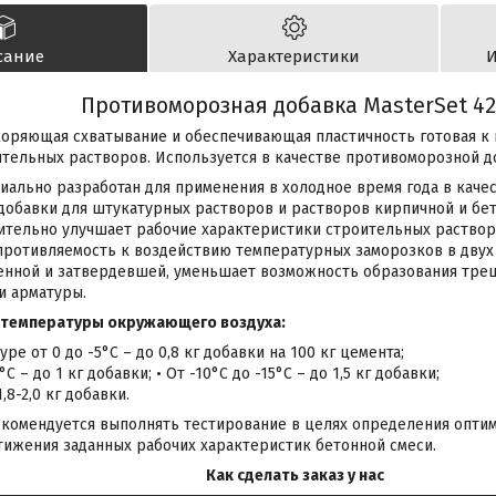
сание
Характеристики
И
Противоморозная добавка MasterSet 4
скоряющая схватывание и обеспечивающая пластичность готовая к
тельных растворов. Используется в качестве противоморозной до
ециально разработан для применения в холодное время года в кач
обавки для штукатурных растворов и растворов кирпичной и бет
ачительно улучшает рабочие характеристики строительных раствор
ротивляемость к воздействию температурных заморозков в двух
енной и затвердевшей, уменьшает возможность образования трещ
и арматуры.
т температуры окружающего воздуха:
ре от 0 до -5°С – до 0,8 кг добавки на 100 кг цемента;
°С – до 1 кг добавки; • От -10°С до -15°С – до 1,5 кг добавки;
,8-2,0 кг добавки.
рекомендуется выполнять тестирование в целях определения опт
тижения заданных рабочих характеристик бетонной смеси.
Как сделать заказ у нас