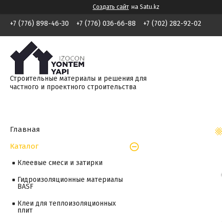
Создать сайт
на Satu.kz
+7 (776) 898-46-30
+7 (776) 036-66-88
+7 (702) 282-92-02
Строительные материалы и решения для
частного и проектного строительства
Главная
Каталог
Клеевые смеси и затирки
Гидроизоляционные материалы
BASF
Клеи для теплоизоляционных
плит