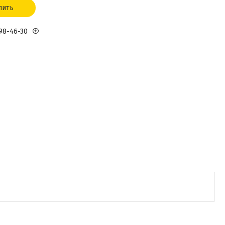
пить
898-46-30