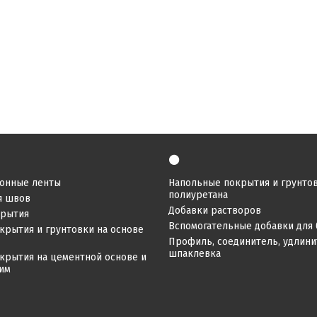
⚫
онные ленты
Напольные покрытия и грунтов
полиуретана
я швов
Добавки растворов
крытия
Вспомогательные добавки для 
крытия и грунтовки на основе
Профиль, соединитель, удлинит
шпаклевка
крытия на цементной основе и
ним