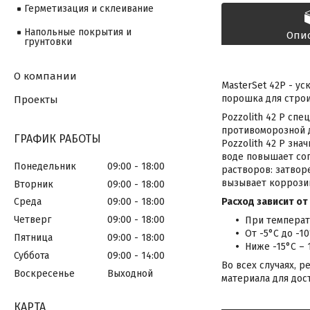
Герметизация и склеивание
Напольные покрытия и
Опи
грунтовки
О компании
MasterSet 42P - у
порошка для строи
Проекты
Pozzolith 42 Р сп
противоморозной д
ГРАФИК РАБОТЫ
Pozzolith 42 Р зн
воде повышает соп
Понедельник
09:00
18:00
растворов: затвор
вызывает коррози
Вторник
09:00
18:00
Расход зависит о
Среда
09:00
18:00
Четверг
09:00
18:00
При температу
От -5°С до -10
Пятница
09:00
18:00
Ниже -15°С – 1
Суббота
09:00
14:00
Во всех случаях, 
Воскресенье
Выходной
материала для дос
КАРТА