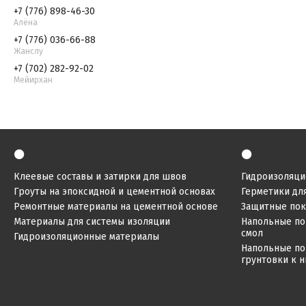
+7 (776) 898-46-30
Алёна
+7 (776) 036-66-88
Жанслу
+7 (702) 282-92-02
Мейирхан
⚫
⚫
Клеевые составы и затирки для швов
Гидроизоляци
Гроуты на эпоксидной и цементной основах
Герметики дл
Ремонтные материалы на цементной основе
Защитные по
Материалы для системы изоляции
Напольные по
смол
Гидроизоляционные материалы
Напольные по
грунтовки к 