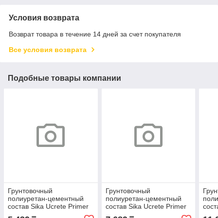
Условия возврата
Возврат товара в течение 14 дней за счет покупателя
Все условия возврата
Подобные товары компании
Грунтовочный
Грунтовочный
Грун
полиуретан-цементный
полиуретан-цементный
пол
состав Sika Ucrete Primer
состав Sika Ucrete Primer
сост
RG Компонент 1
RG Компонент 2
Prim