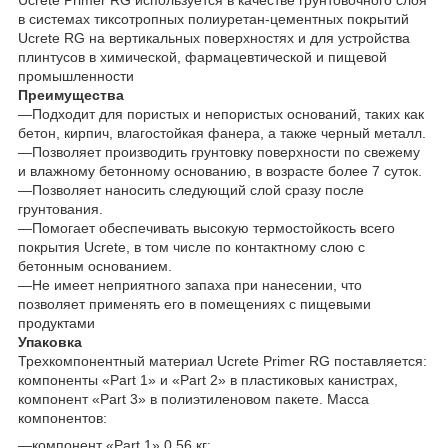
Ucrete Primer RG используется в качестве грунтовочного слоя
в системах тиксотропных полиуретан-цементных покрытий
Ucrete RG на вертикальных поверхностях и для устройства
плинтусов в химической, фармацевтической и пищевой
промышленности
Преимущества
—Подходит для пористых и непористых оснований, таких как
бетон, кирпич, влагостойкая фанера, а также черный металл.
—Позволяет производить грунтовку поверхности по свежему
и влажному бетонному основанию, в возрасте более 7 суток.
—Позволяет наносить следующий слой сразу после
грунтования.
—Помогает обеспечивать высокую термостойкость всего
покрытия Ucrete, в том числе по контактному слою с
бетонным основанием.
—Не имеет неприятного запаха при нанесении, что
позволяет применять его в помещениях с пищевыми
продуктами
Упаковка
Трехкомпонентный материал Ucrete Primer RG поставляется:
компоненты «Part 1» и «Part 2» в пластиковых канистрах,
компонент «Part 3» в полиэтиленовом пакете. Масса
компонентов:
—компонент «Part 1» 0,56 кг;