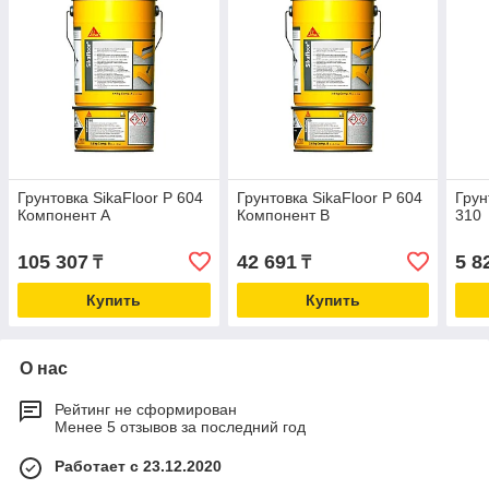
Грунтовка SikaFloor P 604
Грунтовка SikaFloor P 604
Грун
Компонент А
Компонент В
310
105 307
42 691
5 8
₸
₸
Купить
Купить
О нас
Рейтинг не сформирован
Менее 5 отзывов за последний год
Работает с 23.12.2020