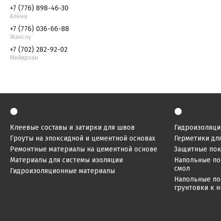
+7 (776) 898-46-30
Алёна
+7 (776) 036-66-88
Жанслу
+7 (702) 282-92-02
Мейирхан
⚫
⚫
Клеевые составы и затирки для швов
Гидроизоляци
Гроуты на эпоксидной и цементной основах
Герметики дл
Ремонтные материалы на цементной основе
Защитные по
Материалы для системы изоляции
Напольные по
смол
Гидроизоляционные материалы
Напольные по
грунтовки к 