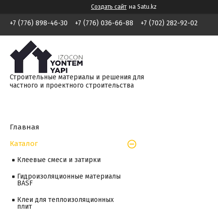
Создать сайт
на Satu.kz
+7 (776) 898-46-30
+7 (776) 036-66-88
+7 (702) 282-92-02
Строительные материалы и решения для
частного и проектного строительства
Главная
Каталог
Клеевые смеси и затирки
Гидроизоляционные материалы
BASF
Клеи для теплоизоляционных
плит