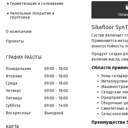
Герметизация и склеивание
Напольные покрытия и
Опи
грунтовки
Sikafloor Syn
О компании
Состав включает с
Применяется метод
Проекты
износостойкость п
Продукт создан дл
ГРАФИК РАБОТЫ
включая масла, см
Области примен
Понедельник
09:00
18:00
Зоны складир
Вторник
09:00
18:00
Металлургиче
Среда
09:00
18:00
Машиностроит
Четверг
09:00
18:00
Складские по
Предприятия 
Пятница
09:00
18:00
Сборочные це
Суббота
09:00
14:00
Самолетные а
Воскресенье
Выходной
Сельскохозяй
Преимущества S
КАРТА