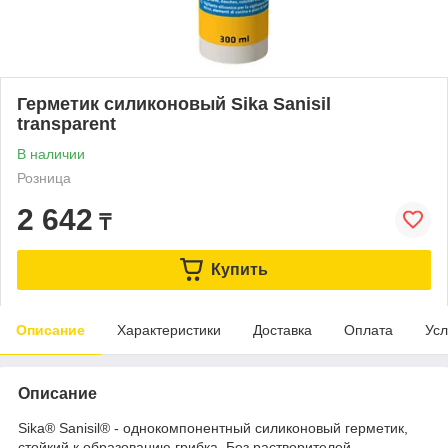
Герметик силиконовый Sika Sanisil
transparent
В наличии
Розница
2 642
₸
Купить
Описание
Характеристики
Доставка
Оплата
Усл
Описание
Sika® Sanisil® - однокомпонентный силиконовый герметик,
стойкий к образованию грибка. Без растворителей.