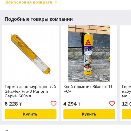
Все условия возврата
Подобные товары компании
Герметик полиуретановый
Клей герметик Sikaflex-11
Герм
SikaFlex Pro-3 Purform
FC+
наб
Серый 600мл
мл
6 228
4 294
12 
₸
₸
Купить
Купить