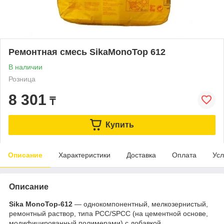
Ремонтная смесь SikaMonoTop 612
В наличии
Розница
8 301
₸
Купить
Описание
Характеристики
Доставка
Оплата
Усл
Описание
Sika MonoTop-612
— однокомпонентный, мелкозернистый,
ремонтный раствор, типа РСС/SPCC (на цементной основе,
модифицированный полимерами) с добавкой