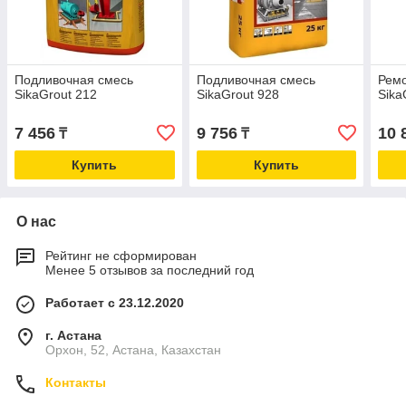
Подливочная смесь
Подливочная смесь
Ремо
SikaGrout 212
SikaGrout 928
Sika
7 456
9 756
10 
₸
₸
Купить
Купить
О нас
Рейтинг не сформирован
Менее 5 отзывов за последний год
Работает с 23.12.2020
г. Астана
Орхон, 52, Астана, Казахстан
Контакты