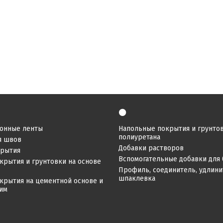
⚫
онные ленты
Напольные покрытия и грунтов
полиуретана
я швов
Добавки растворов
крытия
Вспомогательные добавки для 
крытия и грунтовки на основе
Профиль, соединитель, удлинит
шпаклевка
крытия на цементной основе и
ним