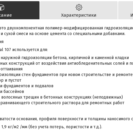
сание
Характеристики
И
это двухкомпонентная полимер-модифицированная гидроизоляцио
и сухой смеси на основе цемента со специальными добавками.
ия
al 107 используется для:
 наружной гидроизоляции бетона, кирпичной и каменной кладки
ных конструкций от воздействия антиобледенительных солей и 
оттаивания
оизоляции стен фундаментов при новом строительстве и ремонте
р и пустот
и фундаментов и подвалов
и бассейнов
 волосяных трещин в бетонных конструкциях (неподвижных)
ыравнивающего строительного раствора для ремонтных работ
ватости основания, профиля поверхности и толщины наносимого с
1,9 кг/м2 /мм (без учета потерь, пористости и т.д.).