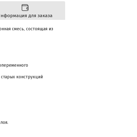
нформация для заказа
нная смесь, состоящая из
попеременного
 старых конструкций
лоя.