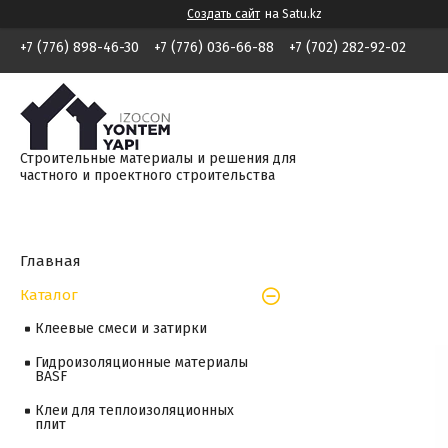
Создать сайт
на Satu.kz
+7 (776) 898-46-30
+7 (776) 036-66-88
+7 (702) 282-92-02
Строительные материалы и решения для
частного и проектного строительства
Главная
Каталог
Клеевые смеси и затирки
Гидроизоляционные материалы
BASF
Клеи для теплоизоляционных
плит