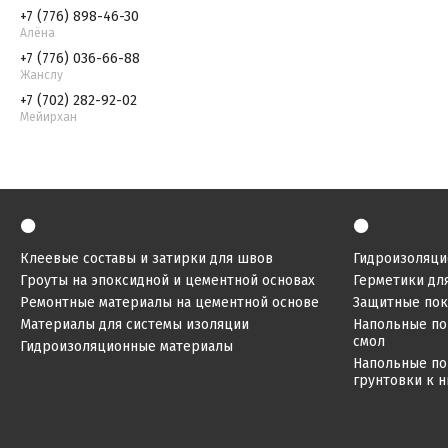
+7 (776) 898-46-30
Алёна
+7 (776) 036-66-88
Жанслу
+7 (702) 282-92-02
Мейирхан
⚫
⚫
Клеевые составы и затирки для швов
Гидроизоляци
Гроуты на эпоксидной и цементной основах
Герметики дл
Ремонтные материалы на цементной основе
Защитные по
Материалы для системы изоляции
Напольные по
смол
Гидроизоляционные материалы
Напольные по
грунтовки к 