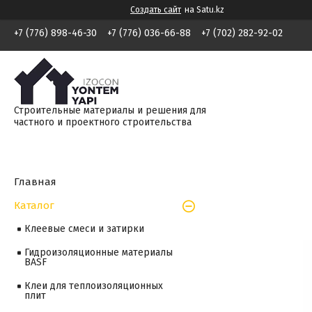
Создать сайт
на Satu.kz
+7 (776) 898-46-30
+7 (776) 036-66-88
+7 (702) 282-92-02
Строительные материалы и решения для
частного и проектного строительства
Главная
Каталог
Клеевые смеси и затирки
Гидроизоляционные материалы
BASF
Клеи для теплоизоляционных
плит