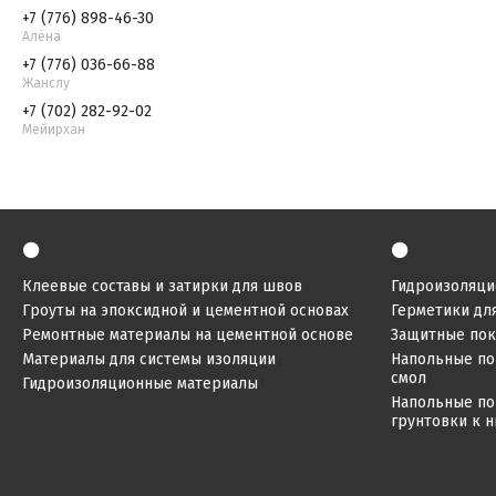
+7 (776) 898-46-30
Алёна
+7 (776) 036-66-88
Жанслу
+7 (702) 282-92-02
Мейирхан
⚫
⚫
Клеевые составы и затирки для швов
Гидроизоляци
Гроуты на эпоксидной и цементной основах
Герметики дл
Ремонтные материалы на цементной основе
Защитные по
Материалы для системы изоляции
Напольные по
смол
Гидроизоляционные материалы
Напольные по
грунтовки к 