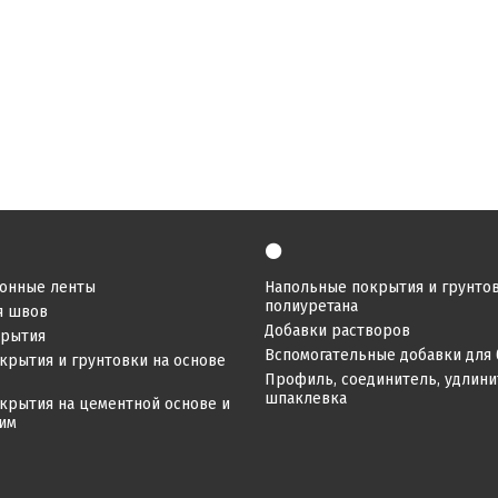
⚫
онные ленты
Напольные покрытия и грунтов
полиуретана
я швов
Добавки растворов
крытия
Вспомогательные добавки для 
крытия и грунтовки на основе
Профиль, соединитель, удлинит
шпаклевка
крытия на цементной основе и
ним