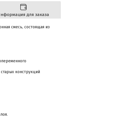
нформация для заказа
нная смесь, состоящая из
попеременного
 старых конструкций
лоя.