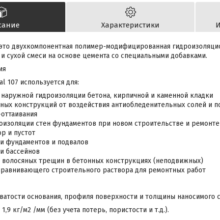
сание
Характеристики
И
это двухкомпонентная полимер-модифицированная гидроизоляцио
и сухой смеси на основе цемента со специальными добавками.
ия
al 107 используется для:
 наружной гидроизоляции бетона, кирпичной и каменной кладки
ных конструкций от воздействия антиобледенительных солей и 
оттаивания
оизоляции стен фундаментов при новом строительстве и ремонте
р и пустот
и фундаментов и подвалов
и бассейнов
 волосяных трещин в бетонных конструкциях (неподвижных)
ыравнивающего строительного раствора для ремонтных работ
ватости основания, профиля поверхности и толщины наносимого с
1,9 кг/м2 /мм (без учета потерь, пористости и т.д.).