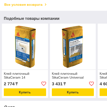
Все условия возврата
Подобные товары компании
Клей плиточный
Клей плиточный
Клей
SikaCeram 14
SikaCeram Universal
Sika
2 774
3 431
4 6
₸
₸
Купить
Купить