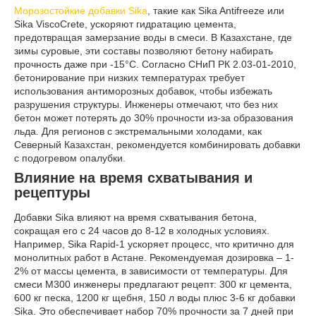
Морозостойкие добавки Sika
, такие как Sika Antifreeze или
Sika ViscoCrete, ускоряют гидратацию цемента,
предотвращая замерзание воды в смеси. В Казахстане, где
зимы суровые, эти составы позволяют бетону набирать
прочность даже при -15°C. Согласно СНиП РК 2.03-01-2010,
бетонирование при низких температурах требует
использования антиморозных добавок, чтобы избежать
разрушения структуры. Инженеры отмечают, что без них
бетон может потерять до 30% прочности из-за образования
льда. Для регионов с экстремальными холодами, как
Северный Казахстан, рекомендуется комбинировать добавки
с подогревом опалубки.
Влияние на время схватывания и
рецептуры
Добавки Sika влияют на время схватывания бетона,
сокращая его с 24 часов до 8-12 в холодных условиях.
Например, Sika Rapid-1 ускоряет процесс, что критично для
монолитных работ в Астане. Рекомендуемая дозировка – 1-
2% от массы цемента, в зависимости от температуры. Для
смеси М300 инженеры предлагают рецепт: 300 кг цемента,
600 кг песка, 1200 кг щебня, 150 л воды плюс 3-6 кг добавки
Sika. Это обеспечивает набор 70% прочности за 7 дней при