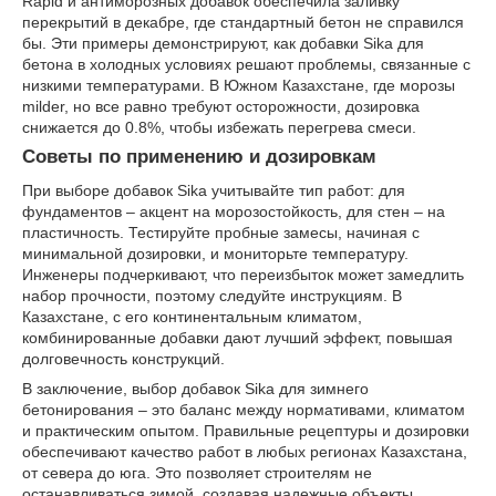
Rapid и антиморозных добавок обеспечила заливку
перекрытий в декабре, где стандартный бетон не справился
бы. Эти примеры демонстрируют, как добавки Sika для
бетона в холодных условиях решают проблемы, связанные с
низкими температурами. В Южном Казахстане, где морозы
milder, но все равно требуют осторожности, дозировка
снижается до 0.8%, чтобы избежать перегрева смеси.
Советы по применению и дозировкам
При выборе добавок Sika учитывайте тип работ: для
фундаментов – акцент на морозостойкость, для стен – на
пластичность. Тестируйте пробные замесы, начиная с
минимальной дозировки, и мониторьте температуру.
Инженеры подчеркивают, что переизбыток может замедлить
набор прочности, поэтому следуйте инструкциям. В
Казахстане, с его континентальным климатом,
комбинированные добавки дают лучший эффект, повышая
долговечность конструкций.
В заключение, выбор добавок Sika для зимнего
бетонирования – это баланс между нормативами, климатом
и практическим опытом. Правильные рецептуры и дозировки
обеспечивают качество работ в любых регионах Казахстана,
от севера до юга. Это позволяет строителям не
останавливаться зимой, создавая надежные объекты.